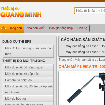
Trang chủ
Nhà sản xuất
Báo giá tổng hợp
Liên hệ
CÁC HÃNG SẢN XUẤT 
DỤNG CỤ THI EPS
Máy cân bằng tia Laser BO
Máy đo lực bóp tay - Lực kéo toàn
Máy cân bằng tia Laser SI
thân
Trang chủ
»
Máy cân bằng tia Las
THIẾT BỊ ĐO MÔI TRƯỜNG
CHÂN MÁY LEICA TRI-10
Máy đo nhiệt độ hồng ngoại
Máy đo nhiệt độ tiếp xúc
Camera đo nhiệt độ
Máy đo nhiệt độ, Độ ẩm và Áp suất
môi trường
Máy đo bức xạ
Máy đo độ ẩm chuyên dụng