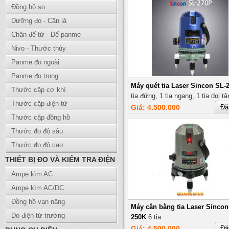
Đồng hồ so
Dưỡng đo - Căn lá
Chân đế từ - Đế panme
Nivo - Thước thủy
Panme đo ngoài
Panme đo trong
Máy quét tia Laser Sincon SL-
Thước cặp cơ khí
tia đứng, 1 tia ngang, 1 tia dọi t
Thước cặp điện tử
Giá: 4.500.000
Đặ
Thước cặp đồng hồ
Thước đo độ sâu
Thước đo độ cao
THIẾT BỊ ĐO VÀ KIỂM TRA ĐIỆN
Ampe kìm AC
Ampe kìm AC/DC
Đồng hồ vạn năng
Máy cân bằng tia Laser Sincon
Đo điện từ trường
250K
6 tia
Giá: 4.500.000
Đặ