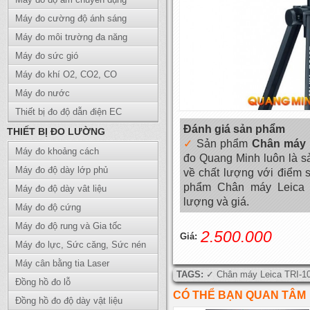
Máy đo cường độ ánh sáng
Máy đo môi trường đa năng
Máy đo sức gió
Máy đo khí O2, CO2, CO
Máy đo nước
Thiết bị đo độ dẫn điện EC
Đánh giá sản phẩm
THIẾT BỊ ĐO LƯỜNG
Sản phẩm
Chân máy 
Máy đo khoảng cách
đo Quang Minh luôn là s
Máy đo độ dày lớp phủ
về chất lượng với điểm 
phẩm Chân máy Leica TR
Máy đo độ dày vât liệu
lượng và giá.
Máy đo độ cứng
Máy đo độ rung và Gia tốc
2.500.000
Giá:
Máy đo lực, Sức căng, Sức nén
Máy cân bằng tia Laser
TAGS:
Chân máy Leica TRI-10
Đồng hồ đo lỗ
CÓ THỂ BẠN QUAN TÂM
Đồng hồ đo độ dày vật liệu