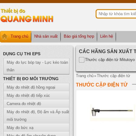
Trang chủ
Nhà sản xuất
Báo giá tổng hợp
Liên hệ
CÁC HÃNG SẢN XUẤT 
DỤNG CỤ THI EPS
Thước cặp điện tử Mitutoyo
Máy đo lực bóp tay - Lực kéo toàn
thân
Trang chủ
»
Thước cặp điện tử
THIẾT BỊ ĐO MÔI TRƯỜNG
THƯỚC CẶP ĐIỆN TỬ
Máy đo nhiệt độ hồng ngoại
Máy đo nhiệt độ tiếp xúc
Camera đo nhiệt độ
Máy đo nhiệt độ, Độ ẩm và Áp suất
môi trường
Máy đo bức xạ
Máy đo độ ẩm chuyên dụng