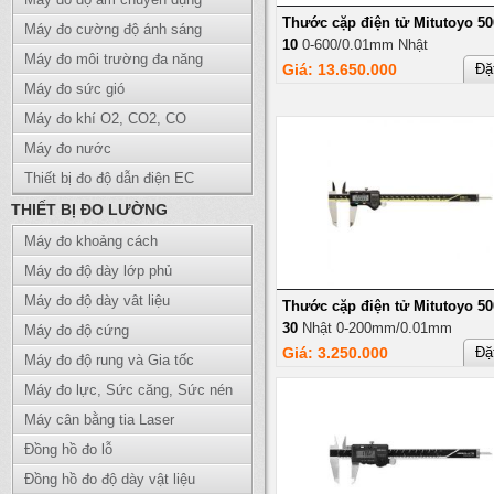
Thước cặp điện tử Mitutoyo 50
Máy đo cường độ ánh sáng
10
0-600/0.01mm Nhật
Máy đo môi trường đa năng
Giá: 13.650.000
Đặ
Máy đo sức gió
Máy đo khí O2, CO2, CO
Máy đo nước
Thiết bị đo độ dẫn điện EC
THIẾT BỊ ĐO LƯỜNG
Máy đo khoảng cách
Máy đo độ dày lớp phủ
Máy đo độ dày vât liệu
Thước cặp điện tử Mitutoyo 50
30
Nhật 0-200mm/0.01mm
Máy đo độ cứng
Giá: 3.250.000
Đặ
Máy đo độ rung và Gia tốc
Máy đo lực, Sức căng, Sức nén
Máy cân bằng tia Laser
Đồng hồ đo lỗ
Đồng hồ đo độ dày vật liệu