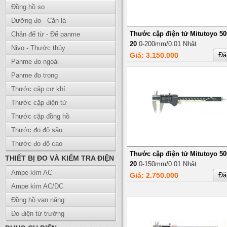
Đồng hồ so
Dưỡng đo - Căn lá
Thước cặp điện tử Mitutoyo 50
Chân đế từ - Đế panme
20
0-200mm/0.01 Nhật
Nivo - Thước thủy
Giá: 3.150.000
Đặ
Panme đo ngoài
Panme đo trong
Thước cặp cơ khí
Thước cặp điện tử
Thước cặp đồng hồ
Thước đo độ sâu
Thước đo độ cao
Thước cặp điện tử Mitutoyo 50
THIẾT BỊ ĐO VÀ KIỂM TRA ĐIỆN
20
0-150mm/0.01 Nhật
Ampe kìm AC
Giá: 2.750.000
Đặ
Ampe kìm AC/DC
Đồng hồ vạn năng
Đo điện từ trường