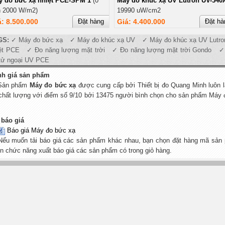
y đo bức xạ nhiệt PCE-SPM 1
(0
Máy đo khúc xạ UV Lutron UV-340
n 2000 W/m2)
19990 uW/cm2
á: 8.500.000
Đặt hàng
Giá: 4.400.000
Đặt hà
GS:
Máy đo bức xạ
Máy đo khúc xạ UV
Máy đo khúc xạ UV Lutro
ệt PCE
Đo năng lượng mặt trời
Đo năng lượng mặt trời Gondo
tử ngoại UV PCE
nh giá sản phẩm
Sản phẩm
Máy đo bức xạ
được cung cấp bởi Thiết bị đo Quang Minh luôn 
chất lượng với điểm số 9/10 bởi 13475 người bình chọn cho sản phẩm Máy đo
 báo giá
Báo giá Máy đo bức xạ
Nếu muốn tải báo giá các sản phẩm khác nhau, bạn chọn đặt hàng mã sản 
n chức năng xuất báo giá các sản phẩm có trong giỏ hàng.