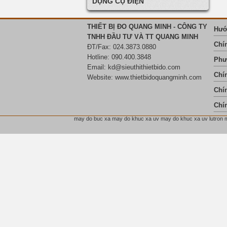
DỤNG CỤ ĐIỆN
THIẾT BỊ ĐO QUANG MINH - CÔNG TY
Hướ
TNHH ĐẦU TƯ VÀ TT QUANG MINH
Chí
ĐT/Fax: 024.3873.0880
Hotline: 090.400.3848
Phư
Email:
kd@sieuthithietbido.com
Chí
Website: www.thietbidoquangminh.com
Chín
Chí
may do buc xa may do khuc xa uv may do khuc xa uv lutron ma