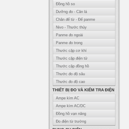
Đồng hồ so
Dưỡng đo - Căn lá
Chân đế từ - Đế panme
Nivo - Thước thủy
Panme đo ngoài
Panme đo trong
Thước cặp cơ khí
Thước cặp điện tử
Thước cặp đồng hồ
Thước đo độ sâu
Thước đo độ cao
THIẾT BỊ ĐO VÀ KIỂM TRA ĐIỆN
Ampe kìm AC
Ampe kìm AC/DC
Đồng hồ vạn năng
Đo điện từ trường