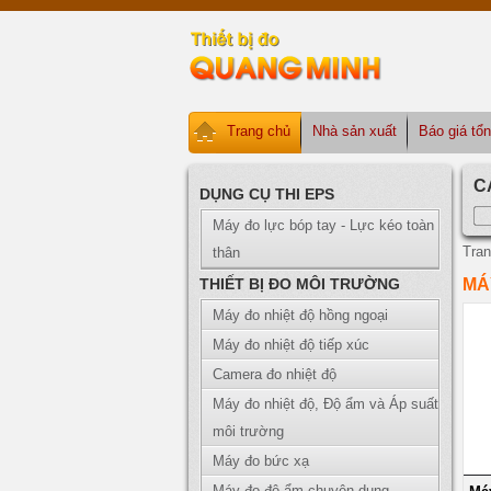
Trang chủ
Nhà sản xuất
Báo giá tổ
C
DỤNG CỤ THI EPS
Máy đo lực bóp tay - Lực kéo toàn
Tran
thân
THIẾT BỊ ĐO MÔI TRƯỜNG
MÁ
Máy đo nhiệt độ hồng ngoại
Máy đo nhiệt độ tiếp xúc
Camera đo nhiệt độ
Máy đo nhiệt độ, Độ ẩm và Áp suất
môi trường
Máy đo bức xạ
Máy đo độ ẩm chuyên dụng