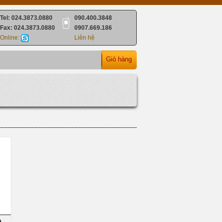
Tel: 024.3873.0880
090.400.3848
Fax: 024.3873.0880
0907.669.186
Online:
Liên hệ
Giỏ hàng