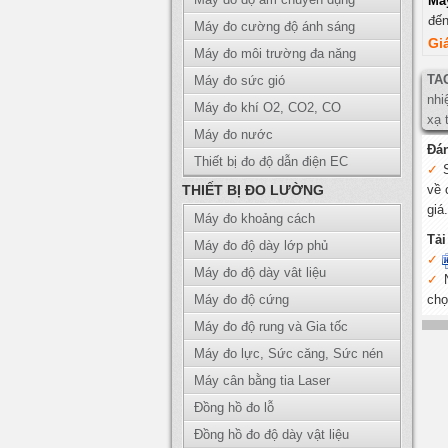
Má
đế
Máy đo cường độ ánh sáng
Gi
Máy đo môi trường đa năng
TA
Máy đo sức gió
nhi
Máy đo khí O2, CO2, CO
xạ 
Máy đo nước
Đá
Thiết bị đo độ dẫn điện EC
THIẾT BỊ ĐO LƯỜNG
về 
giá.
Máy đo khoảng cách
Tải
Máy đo độ dày lớp phủ
Máy đo độ dày vât liệu
Máy đo độ cứng
chọ
Máy đo độ rung và Gia tốc
Máy đo lực, Sức căng, Sức nén
Máy cân bằng tia Laser
Đồng hồ đo lỗ
Đồng hồ đo độ dày vật liệu