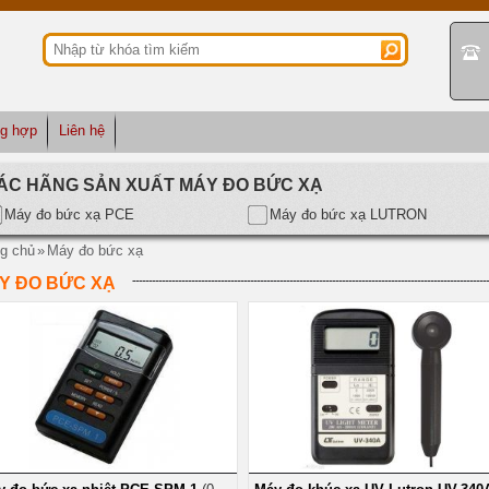
ng hợp
Liên hệ
ÁC HÃNG SẢN XUẤT MÁY ĐO BỨC XẠ
Máy đo bức xạ PCE
Máy đo bức xạ LUTRON
g chủ
»
Máy đo bức xạ
Y ĐO BỨC XẠ