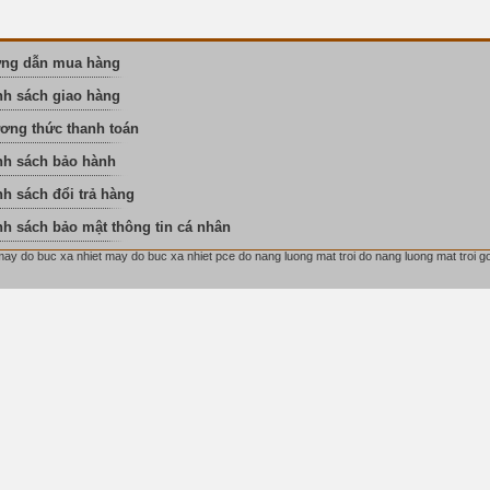
ng dẫn mua hàng
nh sách giao hàng
ơng thức thanh toán
nh sách bảo hành
h sách đổi trả hàng
nh sách bảo mật thông tin cá nhân
y do buc xa nhiet may do buc xa nhiet pce do nang luong mat troi do nang luong mat troi g