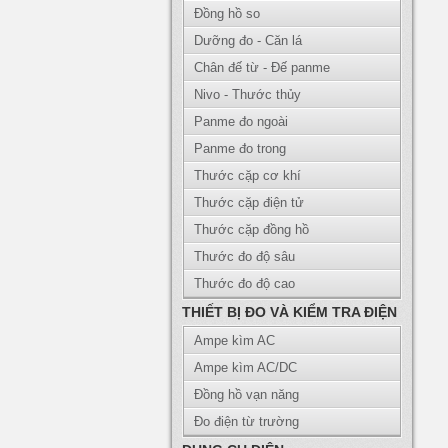
Đồng hồ so
Dưỡng đo - Căn lá
Chân đế từ - Đế panme
Nivo - Thước thủy
Panme đo ngoài
Panme đo trong
Thước cặp cơ khí
Thước cặp điện tử
Thước cặp đồng hồ
Thước đo độ sâu
Thước đo độ cao
THIẾT BỊ ĐO VÀ KIỂM TRA ĐIỆN
Ampe kìm AC
Ampe kìm AC/DC
Đồng hồ vạn năng
Đo điện từ trường