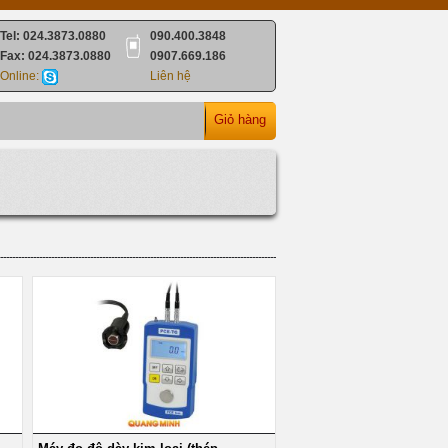
Tel: 024.3873.0880
090.400.3848
Fax: 024.3873.0880
0907.669.186
Online:
Liên hệ
Giỏ hàng