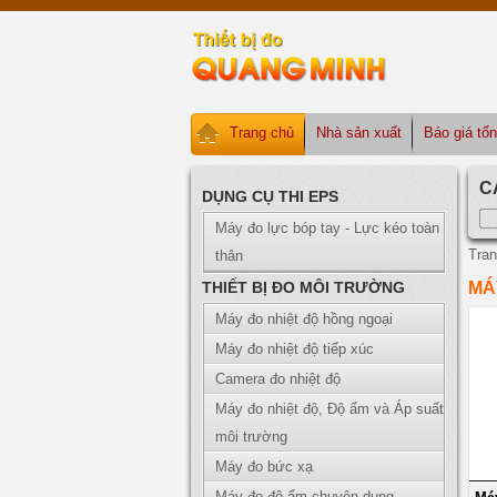
Trang chủ
Nhà sản xuất
Báo giá tổ
C
DỤNG CỤ THI EPS
Máy đo lực bóp tay - Lực kéo toàn
Tran
thân
THIẾT BỊ ĐO MÔI TRƯỜNG
MÁ
Máy đo nhiệt độ hồng ngoại
Máy đo nhiệt độ tiếp xúc
Camera đo nhiệt độ
Máy đo nhiệt độ, Độ ẩm và Áp suất
môi trường
Máy đo bức xạ
Máy đo độ ẩm chuyên dụng