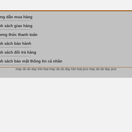
ng dẫn mua hàng
nh sách giao hàng
ơng thức thanh toán
nh sách bảo hành
h sách đổi trả hàng
nh sách bảo mật thông tin cá nhân
may do do day kim loai may do do day kim loai pce may do do day pce