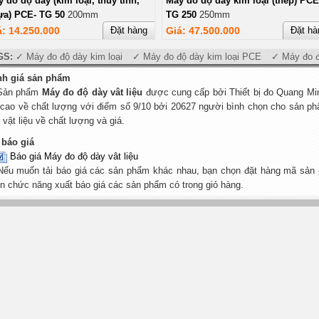
 đo độ dày (kim loại, thủy tinh,
Máy đo độ dày kim loại (thép) PCE
ựa) PCE- TG 50
200mm
TG 250
250mm
á: 14.250.000
Đặt hàng
Giá: 47.500.000
Đặt hà
GS:
Máy đo độ dày kim loại
Máy đo độ dày kim loại PCE
Máy đo 
nh giá sản phẩm
Sản phẩm
Máy đo độ dày vât liệu
được cung cấp bởi Thiết bị đo Quang Mi
 cao về chất lượng với điểm số 9/10 bởi 20627 người bình chọn cho sản phẩm
 vật liệu về chất lượng và giá.
 báo giá
Báo giá Máy đo độ dày vât liệu
Nếu muốn tải báo giá các sản phẩm khác nhau, bạn chọn đặt hàng mã sản 
n chức năng xuất báo giá các sản phẩm có trong giỏ hàng.