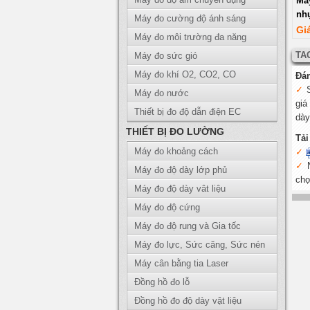
Máy
nh
Máy đo cường độ ánh sáng
Gi
Máy đo môi trường đa năng
TA
Máy đo sức gió
Máy đo khí O2, CO2, CO
Đá
Máy đo nước
giá
Thiết bị đo độ dẫn điện EC
dày
THIẾT BỊ ĐO LƯỜNG
Tải
Máy đo khoảng cách
Máy đo độ dày lớp phủ
chọ
Máy đo độ dày vât liệu
Máy đo độ cứng
Máy đo độ rung và Gia tốc
Máy đo lực, Sức căng, Sức nén
Máy cân bằng tia Laser
Đồng hồ đo lỗ
Đồng hồ đo độ dày vật liệu