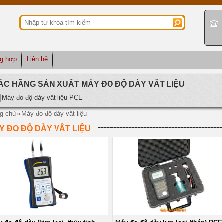
ng hợp
Liên hệ
ÁC HÃNG SẢN XUẤT MÁY ĐO ĐỘ DÀY VÂT LIỆU
Máy đo độ dày vât liệu PCE
g chủ
»
Máy đo độ dày vât liệu
Y ĐO ĐỘ DÀY VÂT LIỆU