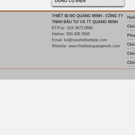
DỤNG CỤ ĐIỆN
THIẾT BỊ ĐO QUANG MINH - CÔNG TY
Hướ
TNHH ĐẦU TƯ VÀ TT QUANG MINH
Chí
ĐT/Fax: 024.3873.0880
Hotline: 090.400.3848
Phư
Email:
kd@sieuthithietbido.com
Chí
Website: www.thietbidoquangminh.com
Chín
Chí