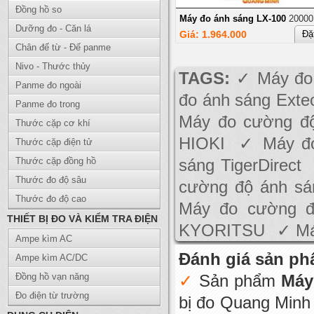
Đồng hồ so
Máy đo ánh sáng LX-100
20000
Dưỡng đo - Căn lá
Giá: 1.964.000
Đặ
Chân đế từ - Đế panme
Nivo - Thước thủy
TAGS:
Máy đo
Panme đo ngoài
đo ánh sáng Exte
Panme đo trong
Máy đo cường đ
Thước cặp cơ khí
HIOKI
Máy đ
Thước cặp điện tử
Thước cặp đồng hồ
sáng TigerDirect
Thước đo độ sâu
cường độ ánh s
Thước đo độ cao
Máy đo cường đ
THIẾT BỊ ĐO VÀ KIỂM TRA ĐIỆN
KYORITSU
Má
Ampe kìm AC
Đánh giá sản p
Ampe kìm AC/DC
Đồng hồ vạn năng
Sản phẩm
Máy
Đo điện từ trường
bị đo Quang Minh