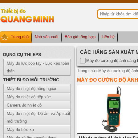
Trang chủ
Nhà sản xuất
Báo giá tổng hợp
Liên hệ
CÁC HÃNG SẢN XUẤT 
DỤNG CỤ THI EPS
Máy đo cường độ ánh sáng
Máy đo lực bóp tay - Lực kéo toàn
Trang chủ
»
Máy đo cường độ ánh
thân
THIẾT BỊ ĐO MÔI TRƯỜNG
MÁY ĐO CƯỜNG ĐỘ ÁNH
Máy đo nhiệt độ hồng ngoại
Máy đo nhiệt độ tiếp xúc
Camera đo nhiệt độ
Máy đo nhiệt độ, Độ ẩm và Áp suất
môi trường
Máy đo bức xạ
Máy đo độ ẩm chuyên dụng