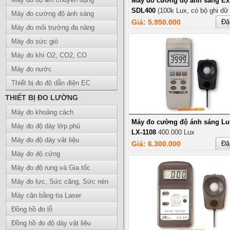
Máy đo cường độ ánh sáng Ex
SDL400
(100k Lux, có bộ ghi dữ 
Máy đo cường độ ánh sáng
Giá: 5.950.000
Đặ
Máy đo môi trường đa năng
Máy đo sức gió
Máy đo khí O2, CO2, CO
Máy đo nước
Thiết bị đo độ dẫn điện EC
THIẾT BỊ ĐO LƯỜNG
Máy đo khoảng cách
Máy đo cường độ ánh sáng Lu
Máy đo độ dày lớp phủ
LX-1108
400.000 Lux
Máy đo độ dày vât liệu
Giá: 6.300.000
Đặ
Máy đo độ cứng
Máy đo độ rung và Gia tốc
Máy đo lực, Sức căng, Sức nén
Máy cân bằng tia Laser
Đồng hồ đo lỗ
Đồng hồ đo độ dày vật liệu