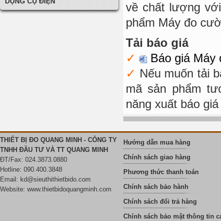
DỤNG CỤ ĐIỆN
về chất lượng vớ
phẩm Máy đo cườn
Tải báo giá
Báo giá Máy 
Nếu muốn tải b
mã sản phẩm tươ
năng xuất báo giá
THIẾT BỊ ĐO QUANG MINH - CÔNG TY
Hướng dẫn mua hàng
TNHH ĐẦU TƯ VÀ TT QUANG MINH
Chính sách giao hàng
ĐT/Fax: 024.3873.0880
Hotline: 090.400.3848
Phương thức thanh toán
Email:
kd@sieuthithietbido.com
Chính sách bảo hành
Website: www.thietbidoquangminh.com
Chính sách đổi trả hàng
Chính sách bảo mật thông tin c