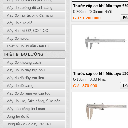
Thước cặp cơ khí Mitutoyo 530
Máy đo cường độ ánh sáng
0-200mm/0.05mm Nhật
Máy đo môi trường đa năng
Giá: 1.200.000
Đặ
Máy đo sức gió
Máy đo khí O2, CO2, CO
Máy đo nước
Thiết bị đo độ dẫn điện EC
THIẾT BỊ ĐO LƯỜNG
Máy đo khoảng cách
Máy đo độ dày lớp phủ
Thước cặp cơ khí Mitutoyo 530
Máy đo độ dày vât liệu
0-150mm/0.03 Nhật
Máy đo độ cứng
Giá: 870.000
Đặ
Máy đo độ rung và Gia tốc
Máy đo lực, Sức căng, Sức nén
Máy cân bằng tia Laser
Đồng hồ đo lỗ
Đồng hồ đo độ dày vật liệu