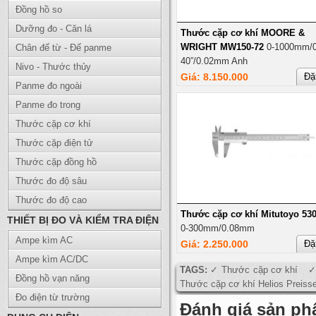
Đồng hồ so
Dưỡng đo - Căn lá
Thước cặp cơ khí MOORE &
WRIGHT MW150-72
0-1000mm/0
Chân đế từ - Đế panme
40”/0.02mm Anh
Nivo - Thước thủy
Giá: 8.150.000
Đặ
Panme đo ngoài
Panme đo trong
Thước cặp cơ khí
Thước cặp điện tử
Thước cặp đồng hồ
Thước đo độ sâu
Thước đo độ cao
Thước cặp cơ khí Mitutoyo 530
THIẾT BỊ ĐO VÀ KIỂM TRA ĐIỆN
0-300mm/0.08mm
Ampe kìm AC
Giá: 2.250.000
Đặ
Ampe kìm AC/DC
TAGS:
Thước cặp cơ khí
Đồng hồ vạn năng
Thước cặp cơ khí Helios Preisse
Đo điện từ trường
Đánh giá sản p