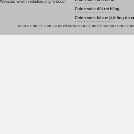
Website: www.thietbidoquangminh.com
Chính sách đổi trả hàng
Chính sách bảo mật thông tin c
thuoc cap co khi thuoc cap co khi insize thuoc cap co khi mitutoyo thuoc cap co