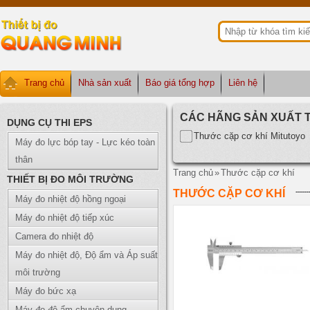
Trang chủ
Nhà sản xuất
Báo giá tổng hợp
Liên hệ
CÁC HÃNG SẢN XUẤT 
DỤNG CỤ THI EPS
Thước cặp cơ khí Mitutoyo
Máy đo lực bóp tay - Lực kéo toàn
thân
Trang chủ
»
Thước cặp cơ khí
THIẾT BỊ ĐO MÔI TRƯỜNG
THƯỚC CẶP CƠ KHÍ
Máy đo nhiệt độ hồng ngoại
Máy đo nhiệt độ tiếp xúc
Camera đo nhiệt độ
Máy đo nhiệt độ, Độ ẩm và Áp suất
môi trường
Máy đo bức xạ
Máy đo độ ẩm chuyên dụng