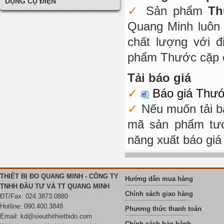
DỤNG CỤ ĐIỆN
Sản phẩm
Th
Quang Minh luôn 
chất lượng với 
phẩm Thước cặp cơ
Tải báo giá
Báo giá Thướ
Nếu muốn tải b
mã sản phẩm tươ
năng xuất báo giá
THIẾT BỊ ĐO QUANG MINH - CÔNG TY
Hướng dẫn mua hàng
TNHH ĐẦU TƯ VÀ TT QUANG MINH
Chính sách giao hàng
ĐT/Fax: 024.3873.0880
Hotline: 090.400.3848
Phương thức thanh toán
Email:
kd@sieuthithietbido.com
Chính sách bảo hành