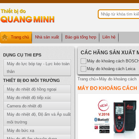
Trang chủ
Nhà sản xuất
Báo giá tổng hợp
Liên hệ
CÁC HÃNG SẢN XUẤT 
DỤNG CỤ THI EPS
Máy đo khoảng cách BOSC
Máy đo lực bóp tay - Lực kéo toàn
Máy đo khoảng cách Leica
thân
Trang chủ
»
Máy đo khoảng cách
THIẾT BỊ ĐO MÔI TRƯỜNG
MÁY ĐO KHOẢNG CÁCH
Máy đo nhiệt độ hồng ngoại
Máy đo nhiệt độ tiếp xúc
Camera đo nhiệt độ
Máy đo nhiệt độ, Độ ẩm và Áp suất
môi trường
Máy đo bức xạ
Máy đo độ ẩm chuyên dụng