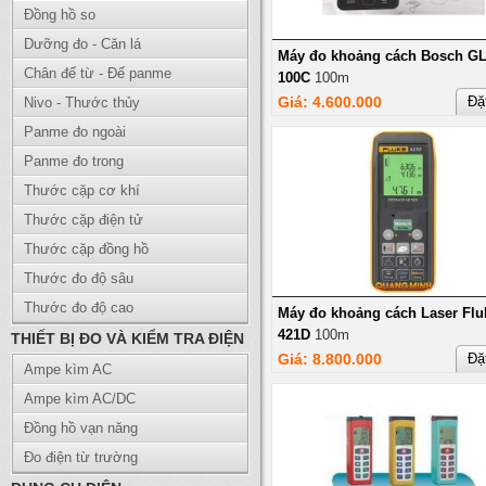
Đồng hồ so
Dưỡng đo - Căn lá
Máy đo khoảng cách Bosch G
Chân đế từ - Đế panme
100C
100m
Giá: 4.600.000
Đặ
Nivo - Thước thủy
Panme đo ngoài
Panme đo trong
Thước cặp cơ khí
Thước cặp điện tử
Thước cặp đồng hồ
Thước đo độ sâu
Thước đo độ cao
Máy đo khoảng cách Laser Flu
421D
100m
THIẾT BỊ ĐO VÀ KIỂM TRA ĐIỆN
Giá: 8.800.000
Đặ
Ampe kìm AC
Ampe kìm AC/DC
Đồng hồ vạn năng
Đo điện từ trường