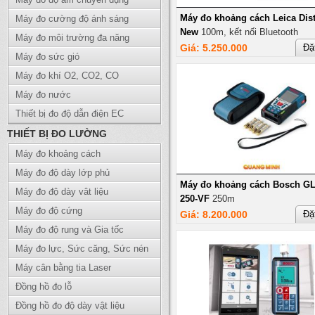
Máy đo khoảng cách Leica Dis
Máy đo cường độ ánh sáng
New
100m, kết nối Bluetooth
Máy đo môi trường đa năng
Giá: 5.250.000
Đặ
Máy đo sức gió
Máy đo khí O2, CO2, CO
Máy đo nước
Thiết bị đo độ dẫn điện EC
THIẾT BỊ ĐO LƯỜNG
Máy đo khoảng cách
Máy đo độ dày lớp phủ
Máy đo khoảng cách Bosch G
Máy đo độ dày vât liệu
250-VF
250m
Máy đo độ cứng
Giá: 8.200.000
Đặ
Máy đo độ rung và Gia tốc
Máy đo lực, Sức căng, Sức nén
Máy cân bằng tia Laser
Đồng hồ đo lỗ
Đồng hồ đo độ dày vật liệu