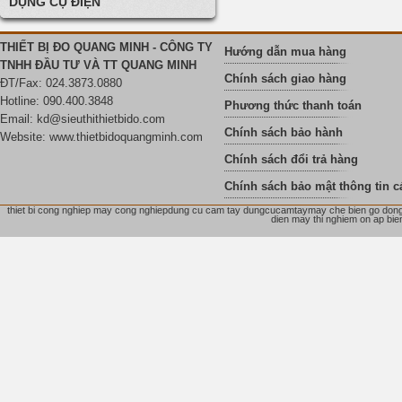
DỤNG CỤ ĐIỆN
THIẾT BỊ ĐO QUANG MINH - CÔNG TY
Hướng dẫn mua hàng
TNHH ĐẦU TƯ VÀ TT QUANG MINH
Chính sách giao hàng
ĐT/Fax: 024.3873.0880
Hotline: 090.400.3848
Phương thức thanh toán
Email:
kd@sieuthithietbido.com
Chính sách bảo hành
Website: www.thietbidoquangminh.com
Chính sách đổi trả hàng
Chính sách bảo mật thông tin c
thiet bi cong nghiep may cong nghiepdung cu cam tay dungcucamtaymay che bien go dong ho
dien may thi nghiem on ap bien 