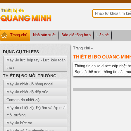
Trang chủ
Nhà sản xuất
Báo giá tổng hợp
Liên hệ
Trang chủ
»
DỤNG CỤ THI EPS
THIẾT BỊ ĐO QUANG MIN
Máy đo lực bóp tay - Lực kéo toàn
Thông tin chưa được cập nhật ho
thân
Bạn có thể xem thông tin các m
THIẾT BỊ ĐO MÔI TRƯỜNG
Máy đo nhiệt độ hồng ngoại
Máy đo nhiệt độ tiếp xúc
Camera đo nhiệt độ
Máy đo nhiệt độ, Độ ẩm và Áp suất
môi trường
Máy đo bức xạ
Máy đo độ ẩm chuyên dụng