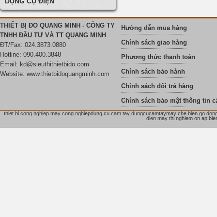
DỤNG CỤ ĐIỆN
THIẾT BỊ ĐO QUANG MINH - CÔNG TY
Hướng dẫn mua hàng
TNHH ĐẦU TƯ VÀ TT QUANG MINH
Chính sách giao hàng
ĐT/Fax: 024.3873.0880
Hotline: 090.400.3848
Phương thức thanh toán
Email:
kd@sieuthithietbido.com
Chính sách bảo hành
Website: www.thietbidoquangminh.com
Chính sách đổi trả hàng
Chính sách bảo mật thông tin c
thiet bi cong nghiep may cong nghiepdung cu cam tay dungcucamtaymay che bien go dong ho
dien may thi nghiem on ap bien 