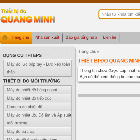
Trang chủ
Nhà sản xuất
Báo giá tổng hợp
Liên hệ
Trang chủ
»
DỤNG CỤ THI EPS
THIẾT BỊ ĐO QUANG MIN
Máy đo lực bóp tay - Lực kéo toàn
Thông tin chưa được cập nhật ho
thân
Bạn có thể xem thông tin các m
THIẾT BỊ ĐO MÔI TRƯỜNG
Máy đo nhiệt độ hồng ngoại
Máy đo nhiệt độ tiếp xúc
Camera đo nhiệt độ
Máy đo nhiệt độ, Độ ẩm và Áp suất
môi trường
Máy đo bức xạ
Máy đo độ ẩm chuyên dụng