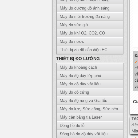
Máy đo cường độ ánh sáng
Máy đo môi trường đa năng
Máy đo sức gió
Máy đo khí O2, CO2, CO
Máy đo nước
Thiết bị đo độ dẫn điện EC
Đ
THIẾT BỊ ĐO LƯỜNG
Máy đo khoảng cách
c
v
Máy đo độ dày lớp phủ
c
Máy đo độ dày vât liệu
v
Máy đo độ cứng
Máy đo độ rung và Gia tốc
Gi
Máy đo lực, Sức căng, Sức nén
Máy cân bằng tia Laser
TA
điệ
Đồng hồ đo lỗ
Mit
Đồng hồ đo độ dày vật liệu