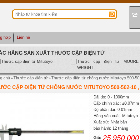
ng hợp
Liên hệ
ÁC HÃNG SẢN XUẤT THƯỚC CẶP ĐIỆN TỬ
Thước cặp điện tử Mitutoyo
Thước cặp điện tử MOORE
WRIGHT
g chủ
»
Thước cặp điện tử
»
Thước cặp điện tử chống nước Mitutoyo 500-50
ƯỚC CẶP ĐIỆN TỬ CHỐNG NƯỚC MITUTOYO 500-502-10 , 
Dải đo: 0 - 1000mm
Cấp chính xác: ±0.07mm
Độ phân dải: 0.01mm
Hãng sản xuất: Mitutoyo
Xuất xứ: Nhật bản
bảo hành: 12 tháng
25.950.000
Giá: