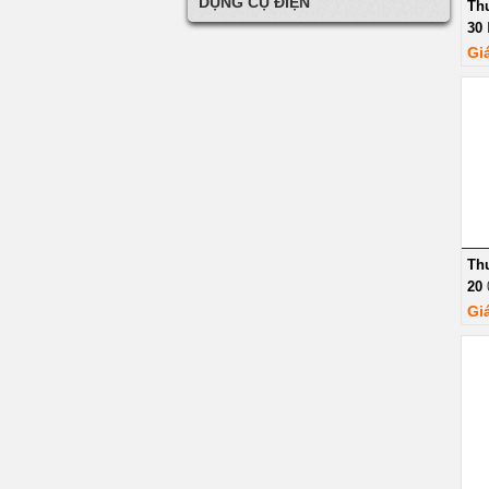
DỤNG CỤ ĐIỆN
Thư
30
Gi
Thư
20
Gi