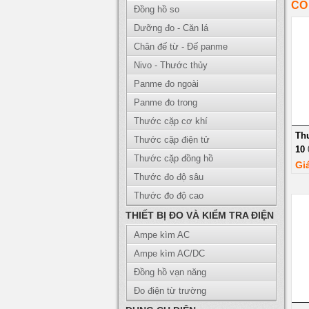
CÓ
Đồng hồ so
Dưỡng đo - Căn lá
Chân đế từ - Đế panme
Nivo - Thước thủy
Panme đo ngoài
Panme đo trong
Thước cặp cơ khí
Thư
Thước cặp điện tử
10
Thước cặp đồng hồ
Gi
Thước đo độ sâu
Thước đo độ cao
THIẾT BỊ ĐO VÀ KIỂM TRA ĐIỆN
Ampe kìm AC
Ampe kìm AC/DC
Đồng hồ vạn năng
Đo điện từ trường