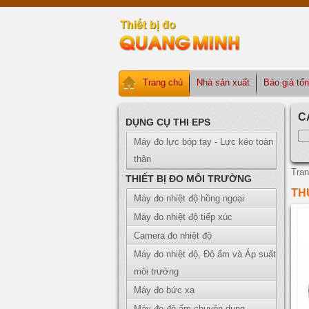
Trang chủ
Nhà sản xuất
Báo giá tổ
C
DỤNG CỤ THI EPS
Máy đo lực bóp tay - Lực kéo toàn
thân
Tran
THIẾT BỊ ĐO MÔI TRƯỜNG
TH
Máy đo nhiệt độ hồng ngoại
Máy đo nhiệt độ tiếp xúc
Camera đo nhiệt độ
Máy đo nhiệt độ, Độ ẩm và Áp suất
môi trường
Máy đo bức xạ
Máy đo độ ẩm chuyên dụng