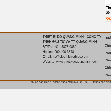
Thư
20
Gi
THIẾT BỊ ĐO QUANG MINH - CÔNG TY
Hướ
TNHH ĐẦU TƯ VÀ TT QUANG MINH
Chí
ĐT/Fax: 024.3873.0880
Hotline: 090.400.3848
Phư
Email:
kd@sieuthithietbido.com
Chí
Website: www.thietbidoquangminh.com
Chín
Chí
thuoc cap dien tu chong nuoc mitutoyo 500-502-10 thuoc cap dien 