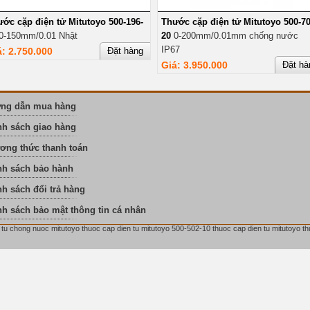
ớc cặp điện tử Mitutoyo 500-196-
Thước cặp điện tử Mitutoyo 500-70
0-150mm/0.01 Nhật
20
0-200mm/0.01mm chống nước
IP67
á: 2.750.000
Đặt hàng
Giá: 3.950.000
Đặt hà
ng dẫn mua hàng
nh sách giao hàng
ơng thức thanh toán
nh sách bảo hành
h sách đổi trả hàng
nh sách bảo mật thông tin cá nhân
tu chong nuoc mitutoyo thuoc cap dien tu mitutoyo 500-502-10 thuoc cap dien tu mitutoyo t