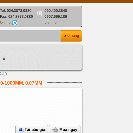
Tel: 024.3873.0880
090.400.3848
Fax: 024.3873.0880
0907.669.186
Online:
Liên hệ
Giỏ hàng
 &
2-10
0-1000MM, 0.07MM
Tải báo giá
Mua ngay