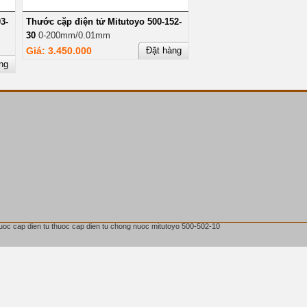
3-
Thước cặp điện tử Mitutoyo 500-152-
30
0-200mm/0.01mm
Giá: 3.450.000
Đặt hàng
ng
huoc cap dien tu thuoc cap dien tu chong nuoc mitutoyo 500-502-10