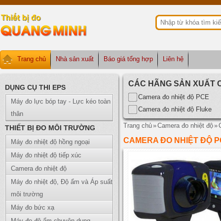
Trang chủ
Nhà sản xuất
Báo giá tổng hợp
Liên hệ
CÁC HÃNG SẢN XUẤT 
DỤNG CỤ THI EPS
Camera đo nhiệt độ PCE
Máy đo lực bóp tay - Lực kéo toàn
Camera đo nhiệt độ Fluke
thân
Trang chủ
»
Camera đo nhiệt độ
»
THIẾT BỊ ĐO MÔI TRƯỜNG
CAMERA ĐO NHIỆT ĐỘ PCE-
Máy đo nhiệt độ hồng ngoại
Máy đo nhiệt độ tiếp xúc
Camera đo nhiệt độ
Máy đo nhiệt độ, Độ ẩm và Áp suất
môi trường
Máy đo bức xạ
Máy đo độ ẩm chuyên dụng