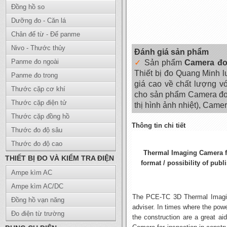
Đồng hồ so
Dưỡng đo - Căn lá
Chân đế từ - Đế panme
Nivo - Thước thủy
Đánh giá sản phẩm
Panme đo ngoài
Sản phẩm
Camera đo
Thiết bị đo Quang Minh 
Panme đo trong
giá cao về chất lượng v
Thước cặp cơ khí
cho sản phẩm Camera đo 
Thước cặp điện tử
thị hình ảnh nhiệt), Came
Thước cặp đồng hồ
Thông tin chi tiết
Thước đo độ sâu
Thước đo độ cao
Thermal Imaging Camera
THIẾT BỊ ĐO VÀ KIỂM TRA ĐIỆN
format / possibility of pub
Ampe kìm AC
Ampe kìm AC/DC
The PCE-TC 3D Thermal Imaging
Đồng hồ vạn năng
adviser. In times where the pow
Đo điện từ trường
the construction are a great ai