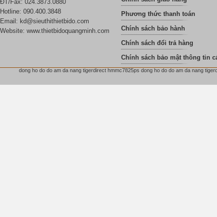
ĐT/Fax: 024.3873.0880
Hotline: 090.400.3848
Phương thức thanh toán
Email:
kd@sieuthithietbido.com
Chính sách bảo hành
Website: www.thietbidoquangminh.com
Chính sách đổi trả hàng
Chính sách bảo mật thông tin c
dong ho do do am da nang tigerdirect hmmc7825ps dong ho do do am da nang tigerd