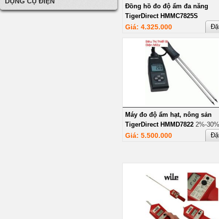
DỤNG CỤ ĐIỆN
Đồng hồ đo độ ẩm đa năng
TigerDirect HMMC7825S
Giá: 4.325.000
Đặ
Máy đo độ ẩm hạt, nông sản
TigerDirect HMMD7822
2%-30%
Giá: 5.500.000
Đặ