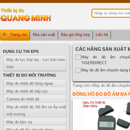
Trang chủ
Nhà sản xuất
Báo giá tổng hợp
Liên hệ
CÁC HÃNG SẢN XUẤT 
DỤNG CỤ THI EPS
Máy đo độ ẩm chuyê
Máy đo lực bóp tay - Lực kéo toàn
TIGERDIRECT
thân
Máy đo độ ẩm chuyên dụn
THIẾT BỊ ĐO MÔI TRƯỜNG
Máy đo nhiệt độ hồng ngoại
Trang chủ
»
Máy đo độ ẩm chuyên
Máy đo nhiệt độ tiếp xúc
ĐỒNG HỒ ĐO ĐỘ ẨM ĐA 
Camera đo nhiệt độ
Máy đo nhiệt độ, Độ ẩm và Áp suất
môi trường
Máy đo bức xạ
Máy đo độ ẩm chuyên dụng