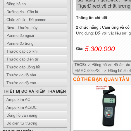
Đồng hồ so
TigerDirect về chất lượng 
Dưỡng đo - Căn lá
Thông tin chi tiết
Chân đế từ - Đế panme
2 chức năng : Cảm ứng và có 
Nivo - Thước thủy
Ứng dụng: Đối với vật liệu sợi g
Panme đo ngoài
Panme đo trong
5.300.000
Giá:
Thước cặp cơ khí
Thước cặp điện tử
TAGS:
Đồng hồ đo độ ẩm đa
Thước cặp đồng hồ
HMMC7825PS
Đồng hồ đo 
Thước đo độ sâu
CÓ THỂ BẠN QUAN TÂM
Thước đo độ cao
THIẾT BỊ ĐO VÀ KIỂM TRA ĐIỆN
Ampe kìm AC
Ampe kìm AC/DC
Đồng hồ vạn năng
Đo điện từ trường