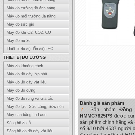
Máy đo cường độ ánh sáng
Máy đo môi trường đa năng
Máy đo sức gió
Máy đo khí O2, CO2, CO
Máy đo nước
Thiết bị đo độ dẫn điện EC
THIẾT BỊ ĐO LƯỜNG
Máy đo khoảng cách
Máy đo độ dày lớp phủ
Máy đo độ dày vât liệu
Máy đo độ cứng
Máy đo độ rung và Gia tốc
Đánh giá sản phẩm
Máy đo lực, Sức căng, Sức nén
Sản phẩm
Đồng 
Máy cân bằng tia Laser
HMMC7825PS
được cung
sản phẩm chính hãng và 
Đồng hồ đo lỗ
số 9/10 bởi 4537 người 
Đồng hồ đo độ dày vật liệu
đa năng TigerDirect H