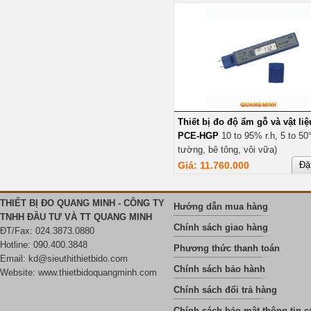
Thiết bị đo độ ẩm gỗ và vật liệ
PCE-HGP
10 to 95% r.h, 5 to 50
tường, bê tông, vôi vữa)
Giá: 11.760.000
Đặ
THIẾT BỊ ĐO QUANG MINH - CÔNG TY
Hướng dẫn mua hàng
TNHH ĐẦU TƯ VÀ TT QUANG MINH
Chính sách giao hàng
ĐT/Fax: 024.3873.0880
Hotline: 090.400.3848
Phương thức thanh toán
Email:
kd@sieuthithietbido.com
Chính sách bảo hành
Website: www.thietbidoquangminh.com
Chính sách đổi trả hàng
Chính sách bảo mật thông tin c