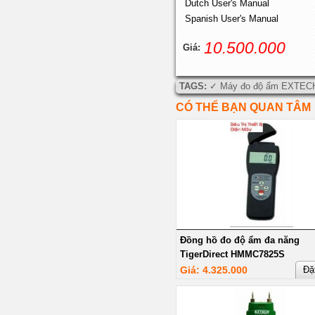
Dutch User's Manual
Spanish User's Manual
10.500.000
Giá:
TAGS:
Máy đo độ ẩm EXTEC
CÓ THỂ BẠN QUAN TÂM
Đồng hồ đo độ ẩm đa năng
TigerDirect HMMC7825S
Giá: 4.325.000
Đặ