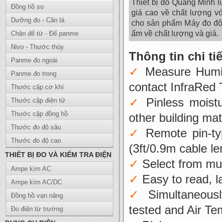
Thiết bị đo Quang Minh 
Đồng hồ so
giá cao về chất lượng v
Dưỡng đo - Căn lá
cho sản phẩm Máy đo 
ẩm về chất lượng và giá.
Chân đế từ - Đế panme
Nivo - Thước thủy
Thông tin chi tiế
Panme đo ngoài
Measure Humidi
Panme đo trong
contact InfraRed
Thước cặp cơ khí
Pinless moist
Thước cặp điện tử
Thước cặp đồng hồ
other building ma
Thước đo độ sâu
Remote pin-ty
Thước đo độ cao
(3ft/0.9m cable le
THIẾT BỊ ĐO VÀ KIỂM TRA ĐIỆN
Select from mu
Ampe kìm AC
Easy to read, l
Ampe kìm AC/DC
Simultaneous
Đồng hồ vạn năng
tested and Air Te
Đo điện từ trường