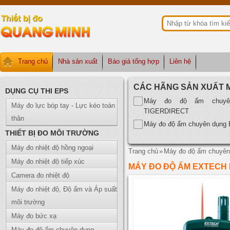
Trang chủ
Nhà sản xuất
Báo giá tổng hợp
Liên hệ
CÁC HÃNG SẢN XUẤT 
DỤNG CỤ THI EPS
Máy đo độ ẩm chuyê
Máy đo lực bóp tay - Lực kéo toàn
TIGERDIRECT
thân
Máy đo độ ẩm chuyên dụn
THIẾT BỊ ĐO MÔI TRƯỜNG
Máy đo nhiệt độ hồng ngoại
Trang chủ
»
Máy đo độ ẩm chuyên
Máy đo nhiệt độ tiếp xúc
MÁY ĐO ĐỘ ẨM EXTECH 
Camera đo nhiệt độ
Máy đo nhiệt độ, Độ ẩm và Áp suất
môi trường
Máy đo bức xạ
Máy đo độ ẩm chuyên dụng