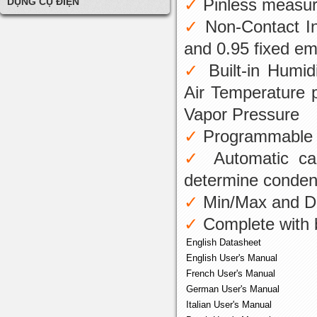
Pinless measur
DỤNG CỤ ĐIỆN
Non-Contact In
and 0.95 fixed emi
Built-in Humi
Air Temperature 
Vapor Pressure
Programmable h
Automatic ca
determine conden
Min/Max and Da
Complete with 
English Datasheet
English User's Manual
French User's Manual
German User's Manual
Italian User's Manual