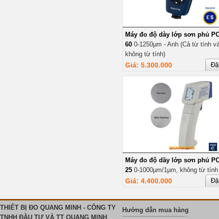
Máy đo độ dày lớp sơn phủ P
60
0-1250µm - Anh (Cả từ tính v
không từ tính)
Giá: 5.300.000
Đặ
Máy đo độ dầy lớp sơn phủ P
25
0-1000µm/1µm, không từ tính
Giá: 4.400.000
Đặ
THIẾT BỊ ĐO QUANG MINH - CÔNG TY
Hướng dẫn mua hàng
TNHH ĐẦU TƯ VÀ TT QUANG MINH