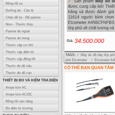
Sản phẩm
Máy đo đ
Đồng hồ so
được cung cấp bởi Thiết
Dưỡng đo - Căn lá
hãng và được đánh giá 
11614 người bình chọ
Chân đế từ - Đế panme
Elcometer A456CFNFBS ( 
Nivo - Thước thủy
lớp phủ về chất lượng và 
Panme đo ngoài
Panme đo trong
34.500.000
Giá:
Thước cặp cơ khí
Thước cặp điện tử
TAGS:
Máy đo độ dày lớp p
Thước cặp đồng hồ
phủ Elcometer
Elcometer A
Thước đo độ sâu
CÓ THỂ BẠN QUAN TÂM
Thước đo độ cao
THIẾT BỊ ĐO VÀ KIỂM TRA ĐIỆN
Ampe kìm AC
Ampe kìm AC/DC
Đồng hồ vạn năng
Đo điện từ trường