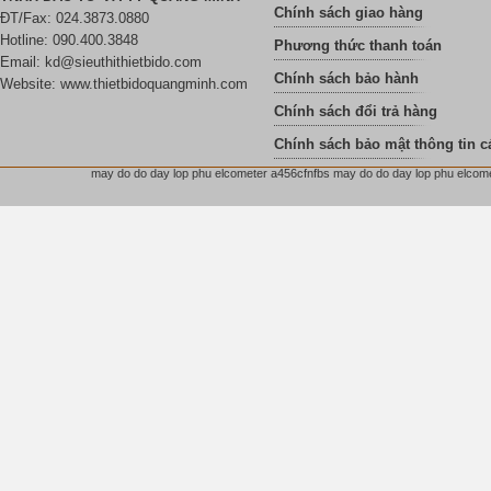
Chính sách giao hàng
ĐT/Fax: 024.3873.0880
Hotline: 090.400.3848
Phương thức thanh toán
Email:
kd@sieuthithietbido.com
Chính sách bảo hành
Website: www.thietbidoquangminh.com
Chính sách đổi trả hàng
Chính sách bảo mật thông tin c
may do do day lop phu elcometer a456cfnfbs may do do day lop phu elcome