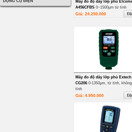
DỤNG CỤ ĐIỆN
Máy đo độ dày lớp phủ Elcome
A456CFBS
0~1500µm từ tính
Giá: 24.250.000
Đặ
Máy đo độ dày lớp phủ Extech
CG206
0-1350μm, từ tính, không
tính
Giá: 4.950.000
Đặ