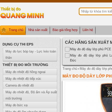
Trang chủ
Nhà sản xuất
Báo giá tổng hợp
Liên hệ
CÁC HÃNG SẢN XUẤT 
DỤNG CỤ THI EPS
Máy đo độ dày lớp phủ PCE
Máy đo lực bóp tay - Lực kéo toàn
Máy đo độ dày lớp phủ La
thân
Đức
THIẾT BỊ ĐO MÔI TRƯỜNG
Trang chủ
»
Máy đo độ dày lớp ph
Máy đo nhiệt độ hồng ngoại
MÁY ĐO ĐỘ DÀY LỚP PH
Máy đo nhiệt độ tiếp xúc
Camera đo nhiệt độ
Máy đo nhiệt độ, Độ ẩm và Áp suất
môi trường
Máy đo bức xạ
Máy đo độ ẩm chuyên dụng