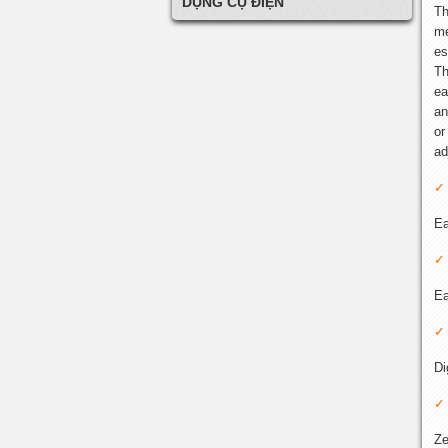
DỤNG CỤ ĐIỆN
Th
me
es
Th
ea
an
or
ad
Ea
Ea
Di
Ze