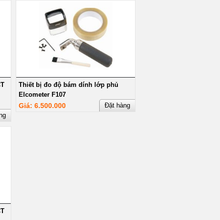
CT
Thiết bị đo độ bám dính lớp phủ
Elcometer F107
Giá: 6.500.000
Đặt hàng
ng
CT