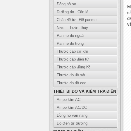
Đồng hồ so
M
Dưỡng đo - Căn lá
s
d
Chân đế từ - Đế panme
v
Nivo - Thước thủy
Panme đo ngoài
Panme đo trong
Thước cặp cơ khí
Thước cặp điện tử
Thước cặp đồng hồ
Thước đo độ sâu
Thước đo độ cao
THIẾT BỊ ĐO VÀ KIỂM TRA ĐIỆN
Ampe kìm AC
Ampe kìm AC/DC
Đồng hồ vạn năng
Đo điện từ trường