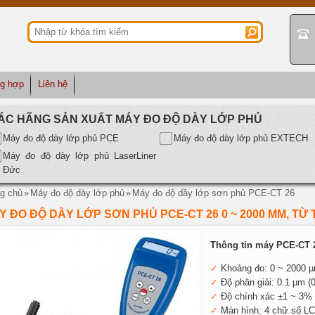
ng hợp
Liên hệ
ÁC HÃNG SẢN XUẤT MÁY ĐO ĐỘ DÀY LỚP PHỦ
Máy đo độ dày lớp phủ PCE
Máy đo độ dày lớp phủ EXTECH
Máy đo độ dày lớp phủ LaserLiner
Đức
g chủ
»
Máy đo độ dày lớp phủ
»
Máy đo độ dầy lớp sơn phủ PCE-CT 26
Y ĐO ĐỘ DẦY LỚP SƠN PHỦ PCE-CT 26 0 ~ 2000 ΜM, TỪ 
Thông tin máy PCE-CT 
Khoảng đo: 0 ~ 2000 
Độ phân giải: 0.1 µm (
Độ chính xác ±1 ~ 3%
Màn hình: 4 chữ số L