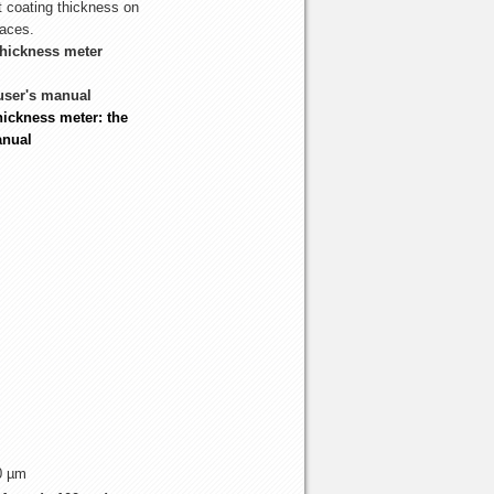
hickness meter
 user's manual
0 µm