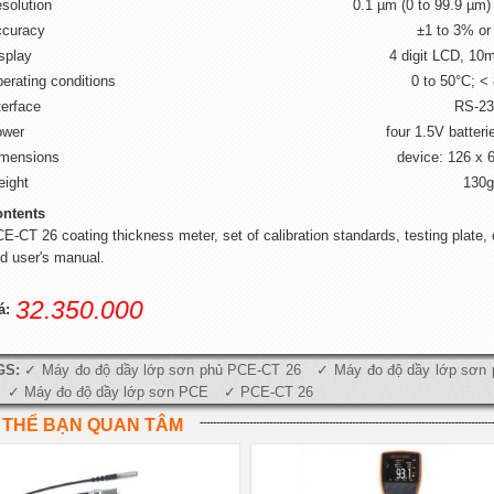
solution
0.1 µm (0 to 99.9 µm)
curacy
±1 to 3% or
splay
4 digit LCD, 10
erating conditions
0 to 50°C; <
terface
RS-23
ower
four 1.5V batteri
mensions
device: 126 x
ight
130g
ntents
E-CT 26 coating thickness meter, set of calibration standards, testing plate, 
d user's manual.
32.350.000
á:
GS:
Máy đo độ dầy lớp sơn phủ PCE-CT 26
Máy đo độ dầy lớp sơn
Máy đo độ dầy lớp sơn PCE
PCE-CT 26
 THỂ BẠN QUAN TÂM