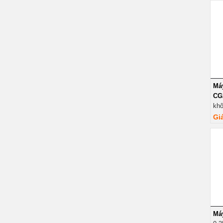
Má
CG
khô
Gi
Má