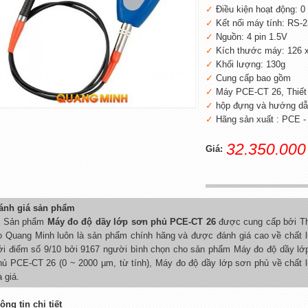
Điều kiện hoạt động: 0
Kết nối máy tính: RS-
Nguồn: 4 pin 1.5V
Kích thước máy: 126 
Khối lượng: 130g
Cung cấp bao gồm
Máy PCE-CT 26, Thiết 
hộp đựng và hướng dẫ
Hãng sản xuất : PCE -
32.350.000
Giá:
ánh giá sản phẩm
Sản phẩm
Máy đo độ dầy lớp sơn phủ PCE-CT 26
được cung cấp bởi Thi
o Quang Minh luôn là sản phẩm chính hãng và được đánh giá cao về chất 
ới điểm số 9/10 bởi 9167 người bình chọn cho sản phẩm Máy đo độ dầy lớ
hủ PCE-CT 26 (0 ~ 2000 µm, từ tính), Máy đo độ dầy lớp sơn phủ về chất 
à giá.
ông tin chi tiết