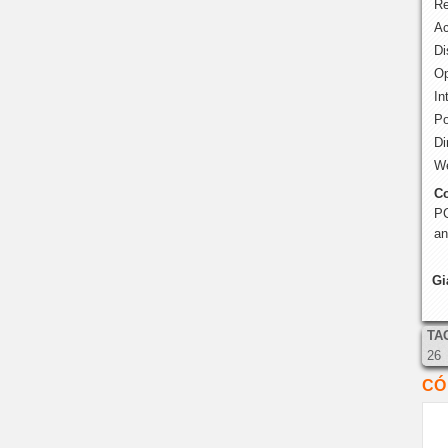
Re
Ac
Di
Op
In
P
Di
We
Co
PC
an
Gi
TA
26
CÓ