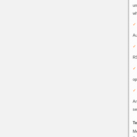
un
wh
Au
RS
op
An
se
Te
Me