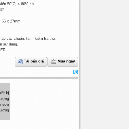
 đến 50°C; < 80% r.h.
232
x 65 x 27mm
lập các chuẩn, tấm kiểm tra thử,
n sử dụng.
 ER
Tải báo giá
Mua ngay
ết bị
lượng
p sơn
lượng