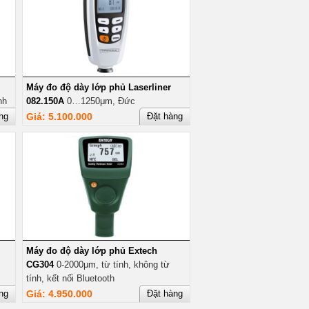
Máy đo độ dày lớp phủ Laserliner
nh
082.150A
0…1250μm, Đức
ng
Giá: 5.100.000
Đặt hàng
Máy đo độ dày lớp phủ Extech
CG304
0-2000μm, từ tính, không từ
tính, kết nối Bluetooth
ng
Giá: 4.950.000
Đặt hàng