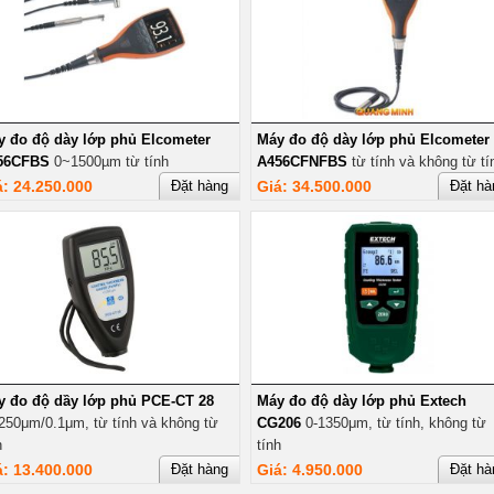
y đo độ dày lớp phủ Elcometer
Máy đo độ dày lớp phủ Elcometer
56CFBS
0~1500µm từ tính
A456CFNFBS
từ tính và không từ tí
á: 24.250.000
Đặt hàng
Giá: 34.500.000
Đặt hà
y đo độ dầy lớp phủ PCE-CT 28
Máy đo độ dày lớp phủ Extech
250μm/0.1μm, từ tính và không từ
CG206
0-1350μm, từ tính, không từ
h
tính
á: 13.400.000
Đặt hàng
Giá: 4.950.000
Đặt hà