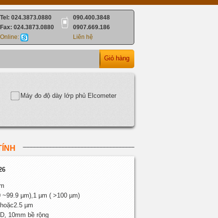
Tel: 024.3873.0880
090.400.3848
Fax: 024.3873.0880
0907.669.186
Online:
Liên hệ
Giỏ hàng
Máy đo độ dày lớp phủ Elcometer
TÍNH
26
µm
0 ~99.9 µm),1 µm ( >100 µm)
 hoặc2.5 µm
CD, 10mm bề rộng