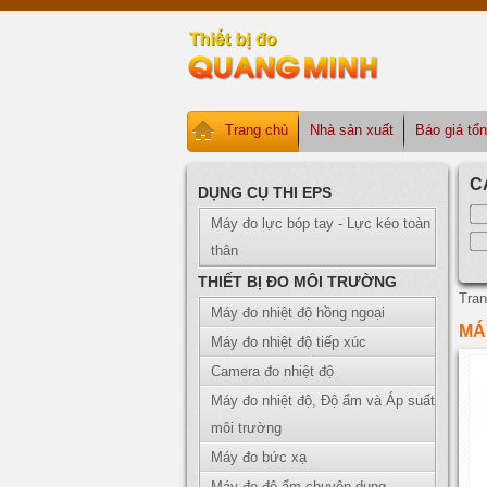
Trang chủ
Nhà sản xuất
Báo giá tổ
C
DỤNG CỤ THI EPS
Máy đo lực bóp tay - Lực kéo toàn
thân
THIẾT BỊ ĐO MÔI TRƯỜNG
Tran
Máy đo nhiệt độ hồng ngoại
MÁ
Máy đo nhiệt độ tiếp xúc
Camera đo nhiệt độ
Máy đo nhiệt độ, Độ ẩm và Áp suất
môi trường
Máy đo bức xạ
Máy đo độ ẩm chuyên dụng