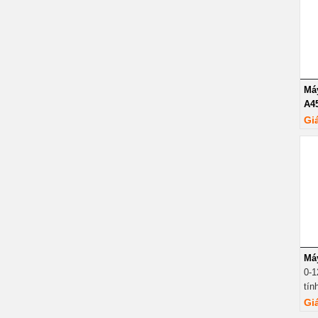
Má
A4
Gi
Má
0-1
tín
Gi