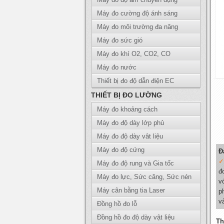
Máy đo cường độ ánh sáng
Máy đo môi trường đa năng
Máy đo sức gió
Máy đo khí O2, CO2, CO
Máy đo nước
Thiết bị đo độ dẫn điện EC
THIẾT BỊ ĐO LƯỜNG
Máy đo khoảng cách
Máy đo độ dày lớp phủ
Máy đo độ dày vât liệu
Máy đo độ cứng
Đ
Máy đo độ rung và Gia tốc
đ
Máy đo lực, Sức căng, Sức nén
v
Máy cân bằng tia Laser
p
v
Đồng hồ đo lỗ
Đồng hồ đo độ dày vật liệu
Th