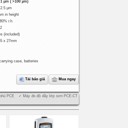
1 µm ( >100 µm)
 2.5 µm
mm in height
 80% r.h.
2
es (included)
 65 x 27mm
carrying case, batteries
Tải báo giá
Mua ngay
 phủ PCE
Máy đo độ dầy lớp sơn PCE-CT